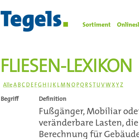
Sortiment
Onlines
FLIESEN-LEXIKON
Alle
A
B
C
D
E
F
G
H
I
J
K
L
M
N
O
P
Q
R
S
T
U
V
W
X
Y
Z
Begriff
Definition
Fußgänger, Mobiliar ode
veränderbare Lasten, die 
Berechnung für Gebäude