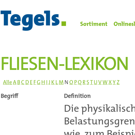
Sortiment
Onlines
FLIESEN-LEXIKON
Alle
A
B
C
D
E
F
G
H
I
J
K
L
M
N
O
P
Q
R
S
T
U
V
W
X
Y
Z
Begriff
Definition
Die physikalisc
Belastungsgren
wie zum Beispie