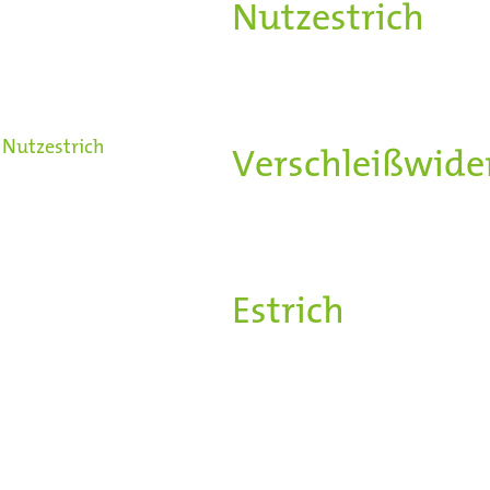
Nutzestrich
bez
Sie zeichnen si
Abriebsfestigke
Nutzestrich
Verschleißwide
Estrichklassifiz
Die Belagsfreih
Estrich
z.B. dur
ausgebessert w
Nutzestriche fi
Gewerblichenbe