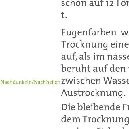
schon auf 12 To
t.
Fugenfarben we
Trocknung eine
auf, als im nas
beruht auf den
zwischen Wass
Nachdunkeln/Nachhellen
Austrocknung.
Die bleibende F
dem Trocknungsp