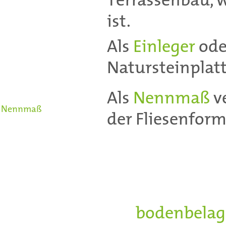
Terrassenbau, w
ist.
Als
Einleger
ode
Natursteinplatt
Als
Nennmaß
v
Nennmaß
der Fliesenfor
Magnesia-, Gus
kunstharzhaltig
indutriellen Pr
Fuß
bodenbelag