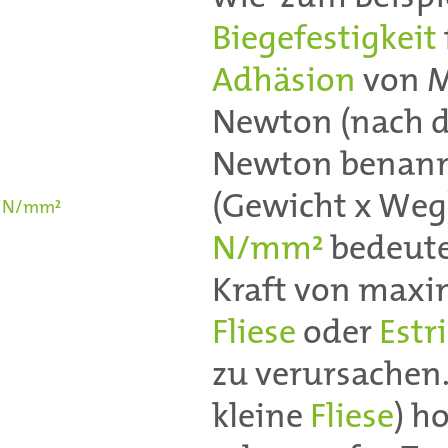
Biegefestigkeit
Adhäsion
von M
Newton (nach d
Newton benannt)
(Gewicht x Weg)
N/mm²
N/mm²
bedeutet
Kraft von maxim
Fliese
oder
Estr
zu verursachen. 
kleine
Fliese
) h