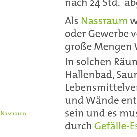
nach 24 Std. ab
Als
Nassraum
w
oder Gewerbe v
große Mengen 
In solchen Räu
Hallenbad, Saun
Lebensmittelv
und Wände ents
sein und es mus
Nassraum
durch
Gefälle-E