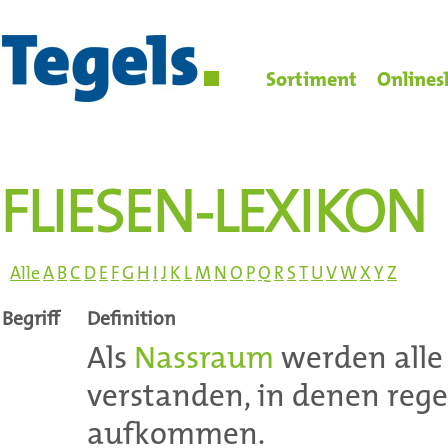
Sortiment
Onlines
FLIESEN-LEXIKON
Alle
A
B
C
D
E
F
G
H
I
J
K
L
M
N
O
P
Q
R
S
T
U
V
W
X
Y
Z
Begriff
Definition
Als
Nassraum
werden alle
verstanden, in denen re
aufkommen.