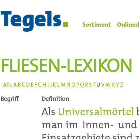
Sortiment
Onlines
FLIESEN-LEXIKON
Alle
A
B
C
D
E
F
G
H
I
J
K
L
M
N
O
P
Q
R
S
T
U
V
W
X
Y
Z
Begriff
Definition
Als
Universalmörtel
b
man im Innen- und 
Einsatzgebiete sind 