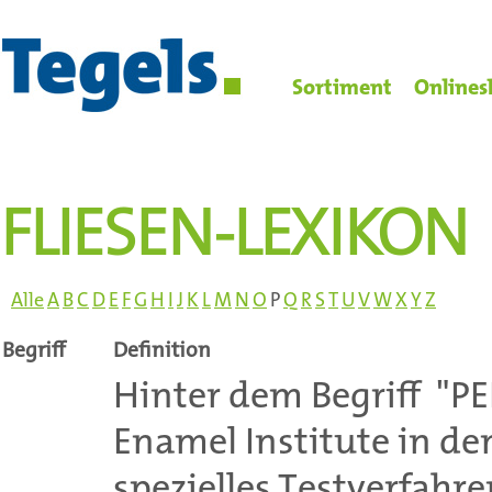
Sortiment
Onlines
FLIESEN-LEXIKON
Alle
A
B
C
D
E
F
G
H
I
J
K
L
M
N
O
P
Q
R
S
T
U
V
W
X
Y
Z
Begriff
Definition
Hinter dem Begriff "PEI
Enamel Institute in de
spezielles Testverfahr