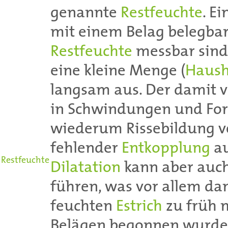
genannte
Restfeuchte
. Ei
mit einem Belag belegbar
Restfeuchte
messbar sind.
eine kleine Menge (
Haush
langsam aus. Der damit 
in Schwindungen und Fo
wiederum Rissebildung ve
fehlender
Entkopplung
au
Restfeuchte
Dilatation
kann aber auch
führen, was vor allem d
feuchten
Estrich
zu früh 
Belägen begonnen wurde.