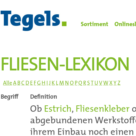
Sortiment
Onlines
FLIESEN-LEXIKON
Alle
A
B
C
D
E
F
G
H
I
J
K
L
M
N
O
P
Q
R
S
T
U
V
W
X
Y
Z
Begriff
Definition
Ob
Estrich
,
Fliesenkleber
o
abgebundenen Werkstoffe
ihrem Einbau noch einen 