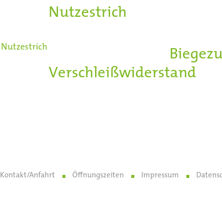
Nutzestrich
bezeichnet.
Sie zeichnen sich durch e
Nutzestrich
Abriebsfestigkeit,
Biegezu
Verschleißwiderstand
aus 
Die Belagsfreiheit hat de
durch harte Stöße - unmi
Nutzestriche finden sich
Kontakt/Anfahrt
Öffnungszeiten
Impressum
Datens