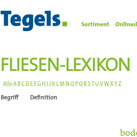
Sortiment
Onlines
FLIESEN-LEXIKON
Alle
A
B
C
D
E
F
G
H
I
J
K
L
M
N
O
P
Q
R
S
T
U
V
W
X
Y
Z
Begriff
Definition
Magnesia-, Gussasphalt- 
Zementestriche, die in in
Lagerhallen ohne Fuß
bod