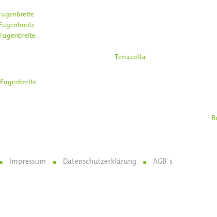
en (z.B. Feinsteinzeug):
Fugenbreite
ca. 2 mm
Fugenbreite
ca. 3 mm
Fugenbreite
ca. 4 mm
Spaltplatten) oder handgeformten (z. B.
Terracotta
) Fliesen :
Fugenbreite
5-10 mm
mit schmaleren Fugen verlegt als Bodenfliesen.
ehnungs- und Wandanschlussfugen ist in der Verarbeitungsrichtlinie "
B
atten" geregelt und technisch zwingend erforderlich.
Impressum
Datenschutzerklärung
AGB`s