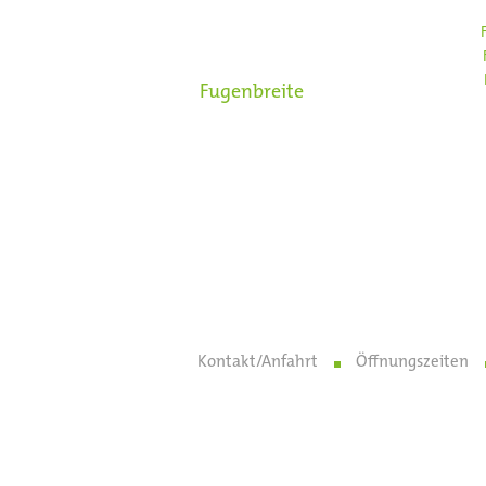
Bei trockengepressten Flies
bis 100 mm Kantenlänge:
bis 200 mm Kantenlänge:
bis 600 mm Kantenlänge:
Fugenbreite
Bei stranggezogenen (z. B. 
über 115 mm Kantenlänge:
Wandfliesen werden dabei 
Die Dimensionierung von D
Belägen aus Fliesen und Pl
Kontakt/Anfahrt
Öffnungszeiten