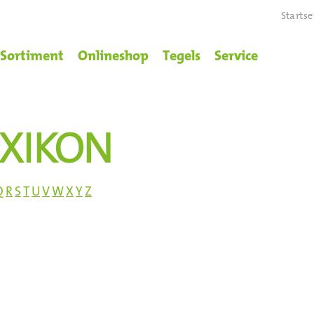
Startse
Sortiment
Onlineshop
Tegels
Service
EXIKON
Q
R
S
T
U
V
W
X
Y
Z
chen Bodenbelägen richtet sich nach der Formatgröße der Fliesen sowie d
können die Fliesen zuvor mit Hilfe von Fliesenkreuzen ausgerichtet werde
olgene Fugenbreiten: