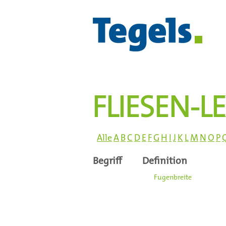
FLIESEN-L
Alle
A
B
C
D
E
F
G
H
I
J
K
L
M
N
O
P
Begriff
Definition
Die
Fugenbreite
in keramis
gleichmäßig zu gestalten, 
Empfohlen werden dabei f