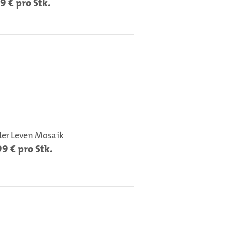
49
€ pro Stk.
der Leven Mosaik
99
€ pro Stk.