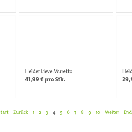
Helder Lieve Muretto
Held
41,99
€ pro Stk.
29,
Start
Zurück
1
2
3
4
5
6
7
8
9
10
Weiter
End