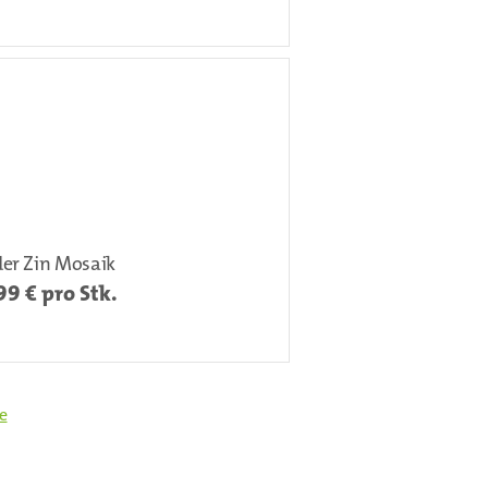
er Zin Mosaik
99
€ pro Stk.
e